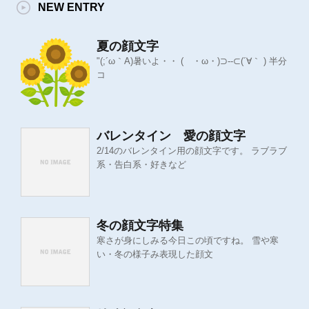
NEW ENTRY
夏の顔文字
"(;´ω｀A)暑いよ・・ ( ・ω・)⊃--⊂(´∀｀ ) 半分
コ
バレンタイン 愛の顔文字
2/14のバレンタイン用の顔文字です。 ラブラブ
系・告白系・好きなど
冬の顔文字特集
寒さが身にしみる今日この頃ですね。 雪や寒
い・冬の様子み表現した顔文