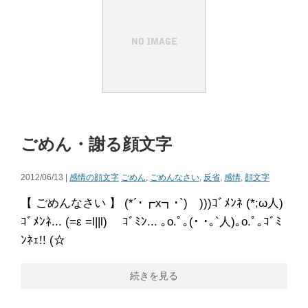
ごめん・謝る顔文字
2012/06/13 |
感情の顔文字
ごめん
,
ごめんなさい
,
反省
,
感情
,
顔文字
【 ごめんなさい 】 (*´･┏x┓･`)ゞ)))ｺﾞﾒﾝﾈ (*;ω人)
ｺﾞﾒﾝﾈ... (=ε =l||l)ゞ ｺﾞﾐﾝ... ｡o.ﾟ｡(･ ･｡`人)｡o.ﾟ｡ｺﾞﾐ
ﾝﾈｪ!! (☆
続きを見る