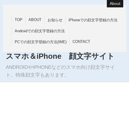
About
TOP
ABOUT
お知らせ
iPhoneでの顔文字登録の方法
Androidでの顔文字登録の方法
CONTACT
PCでの顔文字登録の方法(IME)
スマホ＆iPhone 顔文字サイト
ANDROIDやIPHONEなどのスマホ向け顔文字サイ
ト。特殊顔文字もあります。