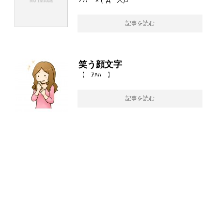
記事を読む
笑う顔文字
【 ｱﾊﾊ 】
記事を読む