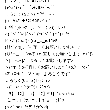
(〃ﾉ∀･)ﾟ+o｡ｮﾛｼｸﾈｯ｡o+ﾟ
(●≧з≦)っ⌒〔ﾟ.+ﾖﾛｼｸﾟ+.ﾟ〕
ょろしくねぇヽ(〃´∀｀〃)ﾉ
(oゝ∀)ﾉﾞ★ﾖﾛﾁｸйё☆ﾟ+.ﾟ
( ´艸｀)ﾄﾞ-ｿﾞ (っ´▽｀)っ))ﾖﾛﾁｸ♪
∩( ´∀｀)∩ﾄﾞｳｿﾞ (っ´∀｀)っ))ﾖﾛｼｸ
ﾄﾞｰｿﾞ(ｼ´ω`)ｼ ((o _ω_)oﾖﾛｼｸ
(◎*´ｖ’d)♪゜+.宜しくお願いします.+゜♪
(◎*m＿ _)m{{ﾟ+o｡宜しくお願いします｡o+ﾟ}}
ヽ|。･ω･|ﾉ よろしくお願いします♪
ヾ(○’I’《.о+ﾟ宜しくお願いしますﾟ+о.》’I’○)ﾉﾞ
ε3ﾟ+◎b｀ゝ∀・)φ…よろしくですﾟ
ょろしく(0’ε`ｏ)ｂねｎ♪
ヽ(´ゝω・`*)oO(ﾖﾛｽｸｩ♪)
【ﾖ】【ﾛ】【ｼ】【ｸ】*´艸ﾟ*)ﾈｯo.*o○
【｡*†*｡ﾖﾛｼｸ｡*†*｡】ｮ´ｗ｀*)ﾎﾟｯ
(b’v｀★ﾖﾛｼｸﾃﾞｽ☆´v’d)