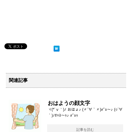
関連記事
おはようの顔文字
ヾ(*´ⅴ｀)ﾉ おはょ♪ (〃´∀｀〃)ｫ'`ｮ～♪ (○´∀
｀)ﾉｵﾊﾖ～ｩ♪ ｫ'`ｮｩ
記事を読む