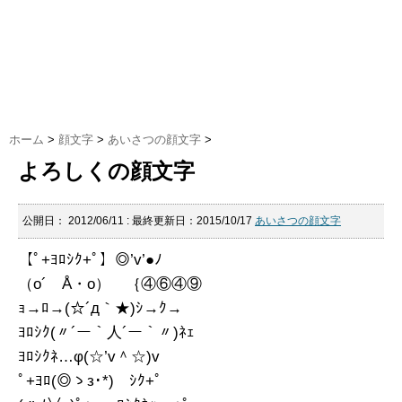
ホーム
>
顔文字
>
あいさつの顔文字
>
よろしくの顔文字
公開日：
2012/06/11
: 最終更新日：2015/10/17
あいさつの顔文字
【ﾟ+ﾖﾛｼｸ+ﾟ】◎’v’●ﾉ
（o´ゝÅ・o）ゞ｛④⑥④⑨
ｮ→ﾛ→(☆´д｀★)ｼ→ｸ→
ﾖﾛｼｸ(〃´ー｀人´ー｀〃)ﾈｪ
ﾖﾛｼｸﾈ…φ(☆’v＾☆)v
ﾟ+ﾖﾛ(◎ゝз･*)ゞｼｸ+ﾟ