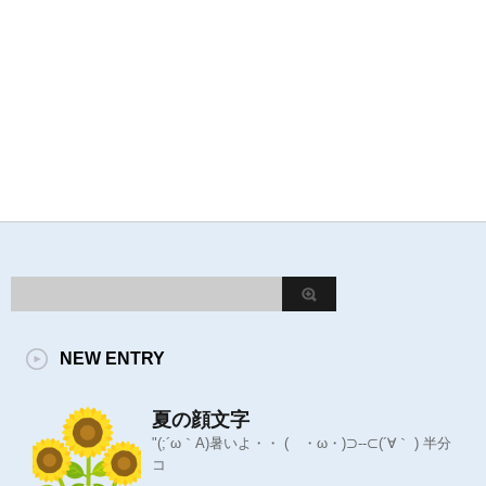
NEW ENTRY
夏の顔文字
"(;´ω｀A)暑いよ・・ ( ・ω・)⊃--⊂(´∀｀ ) 半分
コ