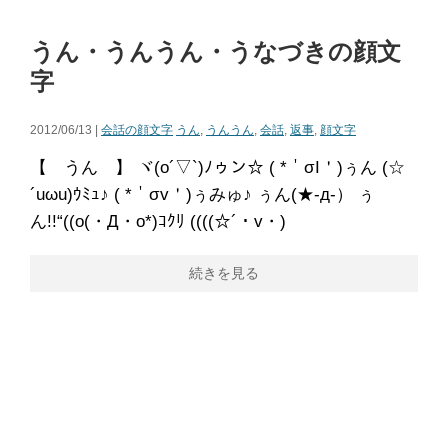
うん・うんうん・うなづきの顔文
字
2012/06/13 |
会話の顔文字
うん
,
うんうん
,
会話
,
返事
,
顔文字
【 うん 】 ヾ(o´▽`)ﾉゥン☆ ( *＇σI＇)ぅん (☆
´uωu)ｳﾐｭ♪ ( *＇σv＇)ぅみゅ♪ ぅん(★-д-） ぅ
ん!!“((o(・Д・o*)ｺｸﾘ ((((☆´・v・)
続きを見る